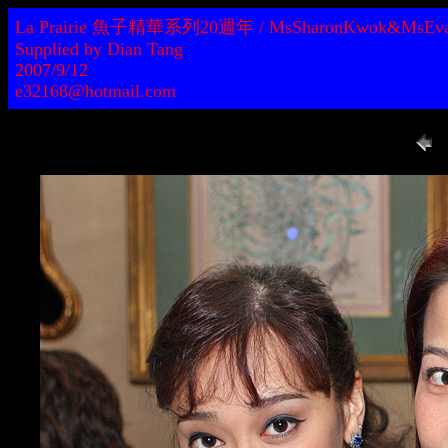
La Prairie 魚子精華系列20週年 / MsSharonKwok&MsEva
Supplied by Dian Tang
2007/9/12
e32168@hotmail.com